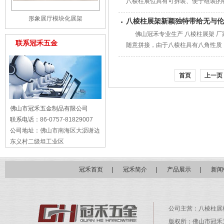
八棱柱展位具有可拆装、便于组装的
形象展厅模块化展架
八棱柱展架新颖独特带给无与伦
佛山冠禾专业生产 八棱柱展架 厂
联系冠禾五金
随意拼接，由于八棱柱具有八角性质
首页
上一页
佛山市冠禾五金制品有限公司
联系电话：
86-0757-81829007
公司地址：
佛山市南海区大沥谢边
东义村二级坦工业区
冠禾首页
|
冠禾简介
|
产品展示
|
新闻
公司主营：
八棱柱展
版权所：佛山市冠禾