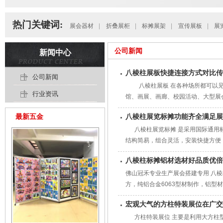
热门关键词:
展会器材
|
折叠展柜
|
标摊展架
|
宣传展板
|
展
公司新闻
新闻中心
八棱柱展板快捷连接方式对比传
公司新闻
八棱柱展板 在各种场所都可以见
行业资讯
馆、画展、画廊、校园活动、大型展
最新五金
八棱柱展览标摊功能齐全满足展
八棱柱展览标摊 是采用国际通用标
结构简易，组合灵活，安装快捷方便
八棱柱标摊铝材选材好品质优倍
佛山冠禾专业生产展会搭建专用 八
方，纯铝合金6063型材制作，铝型材
宏观大气的方柱特装展位在广交
方柱特装展位 主要是利用大方柱型