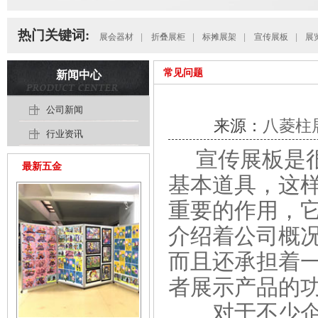
热门关键词:
展会器材
|
折叠展柜
|
标摊展架
|
宣传展板
|
展
常见问题
新闻中心
公司新闻
来源：
八菱柱
行业资讯
宣传展板
是
最新五金
基本道具，这
重要的作用，
介绍着公司概
而且还承担着
者
展示
产品的
对于不少企业