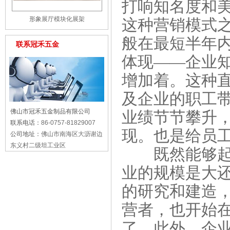
打响知名度和
形象展厅模块化展架
这种营销模式
般在最短半年
联系冠禾五金
体现——企业
增加着。这种
及企业的职工
佛山市冠禾五金制品有限公司
业绩节节攀升
联系电话：
86-0757-81829007
现。也是给员
公司地址：
佛山市南海区大沥谢边
东义村二级坦工业区
既然能够起到
业的规模是大
的研究和建造
营者，也开始
了，此外，企