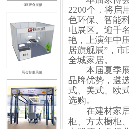
书画折叠展板
2200个，将
色环保、智能
电展区。逾千
艳，上演年中
居旗舰展”，
全城家居。
本届夏季展秉
展会标准展位
品牌优势，遴
式、美式、欧
选购。
在建材家居用
柜、方太橱柜