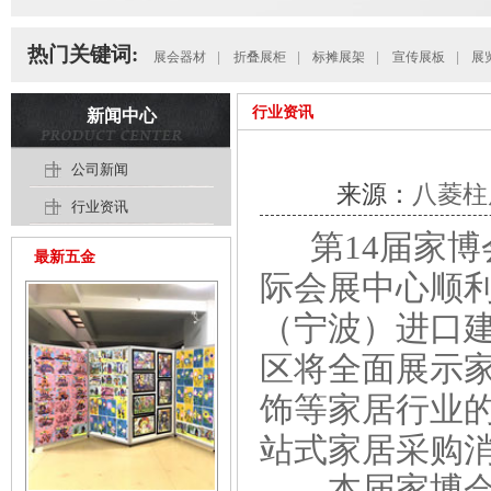
热门关键词:
展会器材
|
折叠展柜
|
标摊展架
|
宣传展板
|
展
行业资讯
新闻中心
公司新闻
来源：
八菱柱
行业资讯
第14届家博
最新五金
际会展中心顺
（宁波）进口
区将全面展示
饰等家居行业
站式家居采购
本届家博会