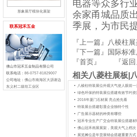
电器等众多行
余家甬城品质
形象展厅模块化展架
季展，为市民
联系冠禾五金
『上一篇』
八棱柱展
『下一篇』
国际标准
『首页』
『返回
佛山市冠禾五金制品有限公司
相关八菱柱展板|
联系电话：
86-0757-81829007
公司地址：
佛山市南海区大沥谢边
八棱柱特装展位外观大气使人眼前一
东义村二级坦工业区
绿色环保的特装展位搭建有效节约资
2016年厦门石材展 亮点抢先看
特装展台搭建彰显企业独特个性
广告展示器材的种类有哪些
冠禾专业生产广交会特装展位搭建材
佛山冠禾画展展架，美观大气上档次
展览摊位是年货展销会搭建重要方式