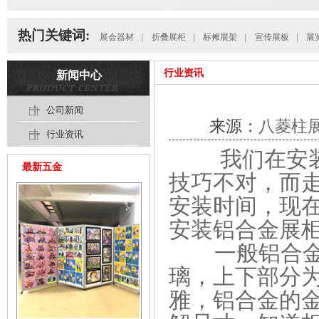
热门关键词:
展会器材
|
折叠展柜
|
标摊展架
|
宣传展板
|
展
行业资讯
新闻中心
公司新闻
来源：
八菱柱
行业资讯
我们在安装铝
最新五金
技巧不对，而
安装时间，现
安装铝合金展
一般铝合金展
璃，上下部分为
雅，铝合金的