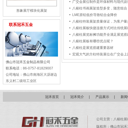
广交会展位制作是环保材料与现代设
八棱柱书画展架造型多变，随意组合
形象展厅模块化展架
LME原铝低价导致铝合金降价
八棱柱特装展架质量保证，为客户量
联系冠禾五金
八棱柱展板快捷连接方式对比传统展
八棱柱展览标摊功能齐全满足展览搭
八棱柱展板有哪些优点呢？
八棱柱是展览搭建重要器材
宏观大气的方柱特装展位在广交会上
佛山市冠禾五金制品有限公司
联系电话：
86-0757-81829007
公司地址：
佛山市南海区大沥谢边
东义村二级坦工业区
冠禾首页
|
冠禾简介
|
产品展示
|
新闻
公司主营：
八棱柱展
版权所：佛山市冠禾