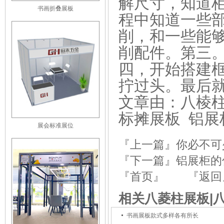
解尺寸，知道
书画折叠展板
程中知道一些
削，和一些能
削配件。第三
四，开始搭建
拧过头。最后
文章由：八棱柱
标摊展板 铝展柜ht
展会标准展位
『上一篇』
你必不可
『下一篇』
铝展柜的
『首页』
『返回
相关八菱柱展板|
书画展板款式多样各有所长