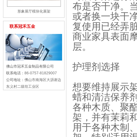
布是否干净。
形象展厅模块化展架
或者换一块干
复使用已经弄
联系冠禾五金
商业家具表面
层。
护理剂选择
佛山市冠禾五金制品有限公司
联系电话：
86-0757-81829007
公司地址：
佛山市南海区大沥谢边
想要维持展示
东义村二级坦工业区
蜡和清洁保养
各种木质、聚
架，并有茉莉
用于各种木制