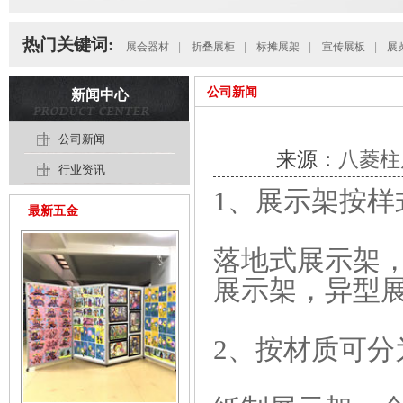
热门关键词:
展会器材
|
折叠展柜
|
标摊展架
|
宣传展板
|
展
公司新闻
新闻中心
公司新闻
来源：
八菱柱
行业资讯
1、展示架按样
最新五金
落地式展示架
展示架，异型
2、按材质可分