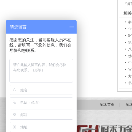
『首
相关
参
请您留言
企
5
感谢您的关注，当前客服人员不在
第
线，请填写一下您的信息，我们会
八
尽快和您联系。
佛
中
宣
方
书
冠禾首页
|
冠