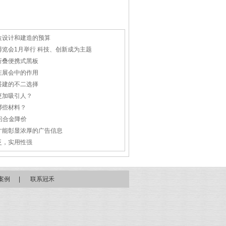
位设计和建造的预算
览会1月举行 科技、创新成为主题
折叠便携式黑板
在展会中的作用
搭建的不二选择
更加吸引人？
哪些材料？
铝合金降价
才能彰显浓厚的广告信息
泛，实用性强
案例
|
联系冠禾