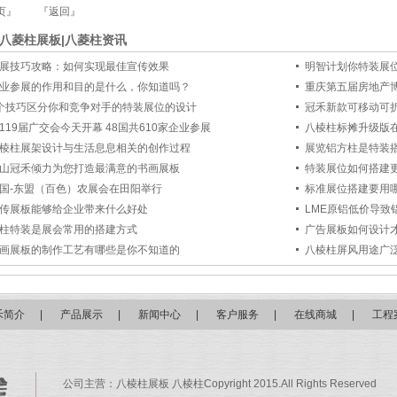
页』
『返回』
八菱柱展板|八菱柱资讯
展技巧攻略：如何实现最佳宣传效果
明智计划你特装展
业参展的作用和目的是什么，你知道吗？
重庆第五届房地产博
个技巧区分你和竞争对手的特装展位的设计
冠禾新款可移动可
119届广交会今天开幕 48国共610家企业参展
八棱柱标摊升级版
棱柱展架设计与生活息息相关的创作过程
展览铝方柱是特装
山冠禾倾力为您打造最满意的书画展板
特装展位如何搭建
国-东盟（百色）农展会在田阳举行
标准展位搭建要用
传展板能够给企业带来什么好处
LME原铝低价导致
柱特装是展会常用的搭建方式
广告展板如何设计
画展板的制作工艺有哪些是你不知道的
八棱柱屏风用途广
禾简介
|
产品展示
|
新闻中心
|
客户服务
|
在线商城
|
工程
公司主营：
八棱柱展板
八棱柱Copyright 2015.All Rights Reserved