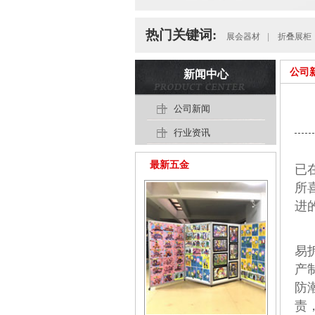
热门关键词:
展会器材
|
折叠展柜
公司
新闻中心
公司新闻
行业资讯
最新五金
已
所
进
易
产
防
责