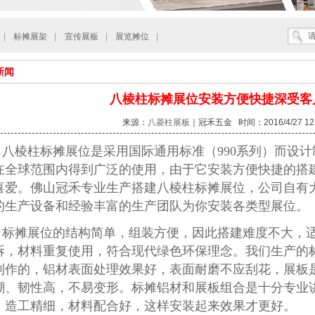
|
标摊展架
|
宣传展板
|
展览摊位
|
新闻
八棱柱标摊展位安装方便快捷深受客
来源：
八菱柱展板
｜冠禾五金 时间：2016/4/27 12:
八棱柱标摊展位
是采用国际通用标准（
990
系列）而设计
在全球范围内得到广泛的使用
，由于它安装方便快捷的搭
喜爱。佛山冠禾专业生产搭建八棱柱标摊展位，公司自有
的生产设备和经验丰富的生产团队为你安装各类型展位。
标摊展位
的结构简单，组装方便，因此搭建难度不大，
拆，材料重复使用，符合现代绿色环保理念。我们生产的
制作的，铝材表面处理效果好，表面耐磨不应刮花，展板是
潮、韧性高，不易变形。标摊铝材和展板组合是十分专业
，造工精细，材料配合好，这样安装起来效果才更好。