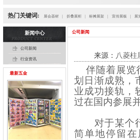
热门关键词:
展会器材
|
折叠展柜
|
标摊展架
|
宣传展板
|
展
公司新闻
新闻中心
公司新闻
来源：
八菱柱
行业资讯
伴随着
展览
最新五金
划日渐成熟，
业成功接轨，
过在国内参展
对于某个行
简单地停留在