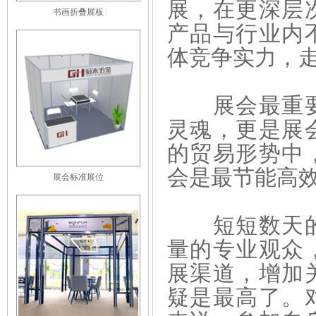
展，在更深层
书画折叠展板
产品与行业内
体竞争实力，
展会最重要
灵魂，更是展
的贸易形势中
会是最节能高
展会标准展位
短短数天的
量的专业观众
展渠道，增加
疑是最高了。