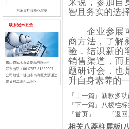
来说，参加自
智且务实的选
形象展厅模块化展架
联系冠禾五金
企业参展可
商方法，了解
验，结识新的
销售渠道，而
佛山市冠禾五金制品有限公司
题研讨会，也
联系电话：
86-0757-81829007
公司地址：
佛山市南海区大沥谢边
升自身素养的
东义村二级坦工业区
『上一篇』
新款多功
『下一篇』
八棱柱标
『首页』
『返回
相关八菱柱展板|