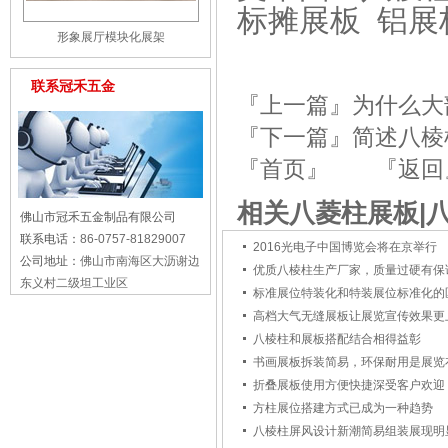
标摊展板 铝展柜ht
形象展厅模块化展架
联系冠禾五金
『上一篇』
为什么大
『下一篇』
简述八棱
『首页』
『返回
相关八菱柱展板|
佛山市冠禾五金制品有限公司
联系电话：
86-0757-81829007
2016光电子中国博览会将在京举行
公司地址：
佛山市南海区大沥谢边
优质八棱柱生产厂家，质量过硬有保
东义村二级坦工业区
标准展位特装化和特装展位标准化的
高档大气无缝展板让展览宣传效果更
八棱柱和展板搭配结合相得益彰
书画展板拆装简易，环保耐用是展览
折叠展板使用方便快捷深受客户欢迎
方柱展位搭建方式已成为一种趋势
八棱柱屏风设计新潮简易组装展现明