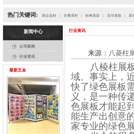
热门关键词:
展会器材
|
折叠展柜
|
标摊展架
|
宣传展板
|
展
行业资讯
新闻中心
公司新闻
来源：
八菱柱
行业资讯
八棱柱展板，
最新五金
域。事实上，近
快了绿色展板
义，是一种传
色展板才能起
能生产出创意
家专业的绿色展