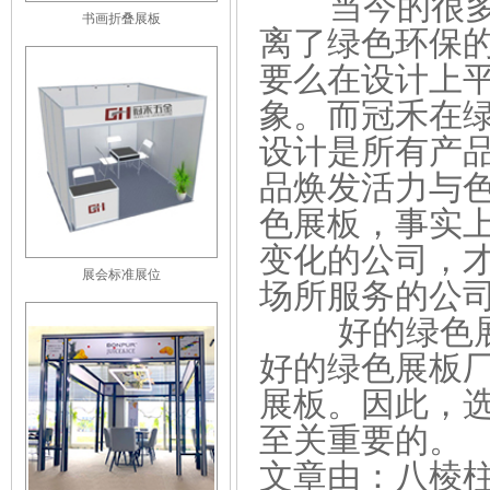
当今的很
书画折叠展板
离了绿色环保的
要么在设计上
象。而冠禾在绿
设计是所有产
品焕发活力与色
色展板，事实上
变化的公司，
展会标准展位
场所服务的公
好的绿色展板
好的绿色展板
展板。因此，
至关重要的。
文章由：八棱柱